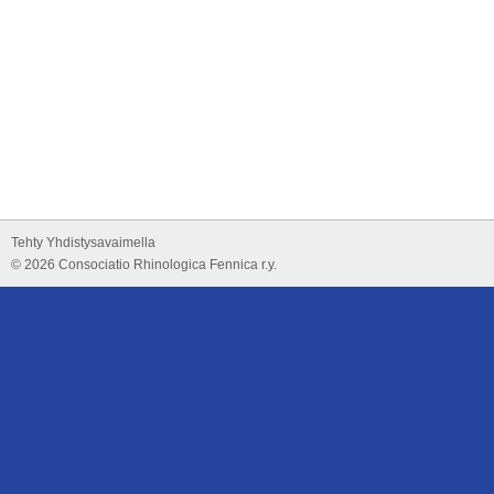
Tehty Yhdistysavaimella
©
2026 Consociatio Rhinologica Fennica r.y.